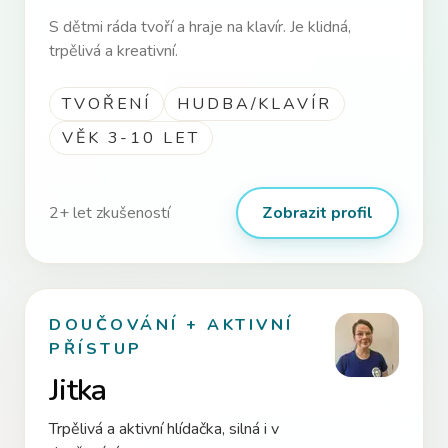
S dětmi ráda tvoří a hraje na klavír. Je klidná,
trpělivá a kreativní.
TVOŘENÍ
HUDBA/KLAVÍR
VĚK 3-10 LET
2
+ let zkušeností
Zobrazit profil
DOUČOVÁNÍ + AKTIVNÍ
PŘÍSTUP
Jitka
Trpělivá a aktivní hlídačka, silná i v