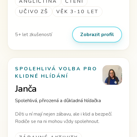
ANGLIČTINA
ČTENÍ
UČIVO ZŠ
VĚK 3-10 LET
5
+ let zkušeností
Zobrazit profil
SPOLEHLIVÁ VOLBA PRO
KLIDNÉ HLÍDÁNÍ
Janča
Spolehlivá, přirozená a důkladná hlídačka
Děti u ní mají nejen zábavu, ale i klid a bezpečí.
Rodiče se na ni mohou vždy spolehnout.